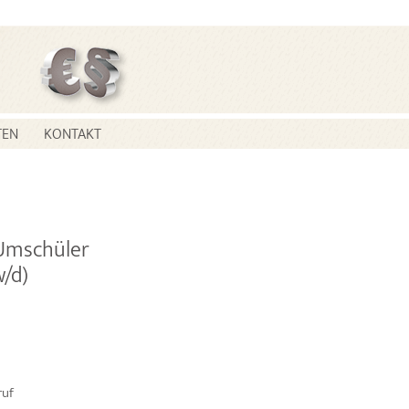
TEN
KONTAKT
 Umschüler
w/d)
ruf