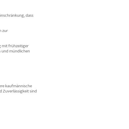
 Einschränkung, dass
n zur
mit frühzeitiger
en und mündlichen
ndere kaufmännische
 Zuverlässigkeit sind