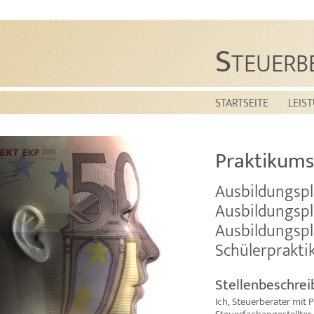
S
TEUERB
STARTSEITE
LEIS
Praktikums
Ausbildungspl
Ausbildungspl
Ausbildungspl
Schülerprakt
Stellenbeschre
Ich, Steuerberater mit 