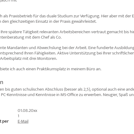
 (auch mit
ch als Praxisbetrieb für das duale Studium zur Verfügung. Hier aber mit der
den gleichzeitigen Einsatz in der Praxis gewährleistet.
r Ihre spätere Tätigkeit relevanten Arbeitsbereichen vertraut gemacht bis hi
tenberatung mit dem Chef als Co.
ante Mandanten und Abwechslung bei der Arbeit. Eine fundierte Ausbildung 
entsprechend Ihren Fähigkeiten. Aktive Unterstützung bei Ihrer schriftlich
Arbeitsplatz mit drei Monitoren.
 biete ich auch einen Praktikumsplatz in meinem Büro an.
en
eren bis guten schulischen Abschluss (besser als 2,5), optional auch eine a
 PC-Kenntnisse und Kenntnisse in MS-Office zu erwerben. Neugier, Spaß und
01.08.20xx
1
 per
E-Mail