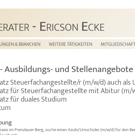
-
E
E
ERATER
RICSON
CKE
TUNGEN & BRANCHEN
WEITERE TÄTIGKEITEN
MITGLIEDSCHAF
- Ausbildungs- und Stellenangebote
atz Steuerfachangestellte/r (m/w/d) auch als
atz für Steuerfachangestellte mit Abitur (m/
atz für duales Studium
ikum
ibung
Praxis im Prenzlauer-Berg, suche einen Azubi/Umschüler (m/w/d) für den Be