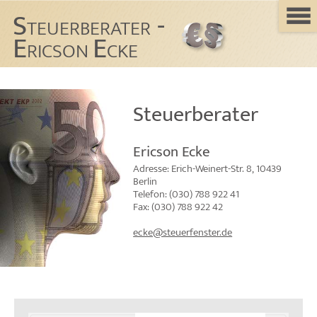
S
-
TEUERBERATER
E
E
RICSON
CKE
Steuerberater
Ericson Ecke
Adresse:
Erich-Weinert-Str. 8, 10439
Berlin
Telefon: (030) 788 922 41
Fax: (030) 788 922 42
ecke@steuerfenster.de